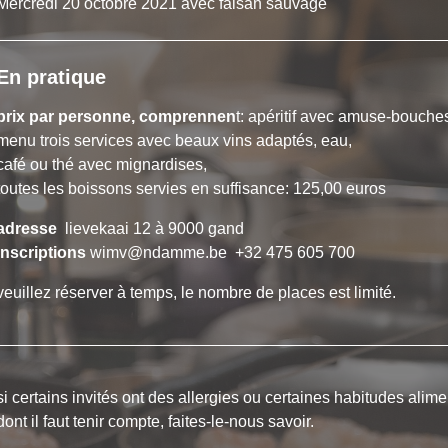
Mercredi 20 octobre 2021 avec faisan sauvage
En pratique
prix par personne, comprennen
t: apéritif avec amuse-bouche
menu trois services avec beaux vins adaptés, eau,
café ou thé avec mignardises,
toutes les boissons servies en suffisance: 125,00 euros
adresse
lievekaai 12 à 9000 gand
inscriptions
wimv@ndamme.be +32 475 605 700
veuillez réserver à temps, le nombre de places est limité.
si certains invités ont des allergies ou certaines habitudes alime
dont il faut tenir compte, faites-le-nous savoir.