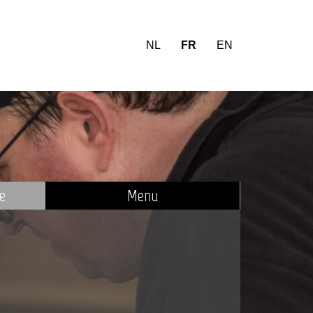
NL
FR
EN
ue
Menu