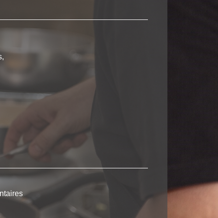
s,
ntaires