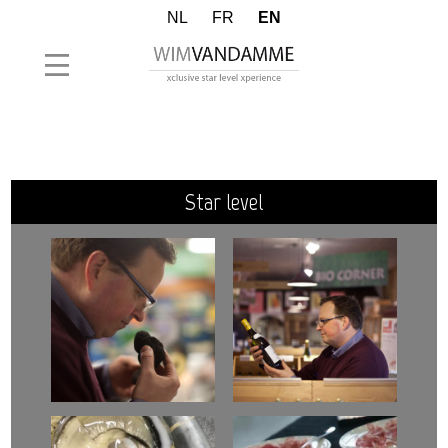
NL
FR
EN
star level