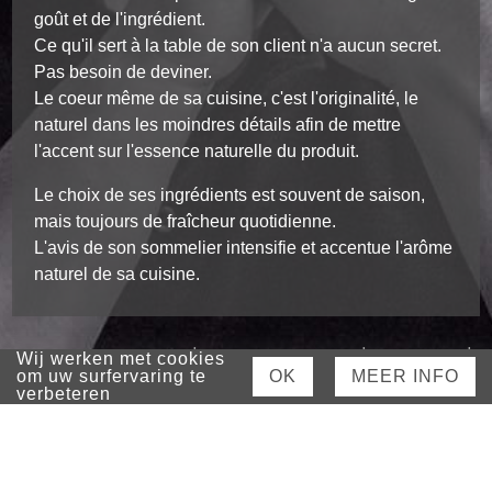
goût et de l'ingrédient.
Ce qu'il sert à la table de son client n'a aucun secret.
Pas besoin de deviner.
Le coeur même de sa cuisine, c'est l'originalité, le
naturel dans les moindres détails afin de mettre
l'accent sur l'essence naturelle du produit.
Le choix de ses ingrédients est souvent de saison,
mais toujours de fraîcheur quotidienne.
L'avis de son sommelier intensifie et accentue l'arôme
naturel de sa cuisine.
|
|
|
Wij werken met cookies
© WIM VANDAMME 2026
PRIVACY STATEMENT
DISCLAIMER
|
om uw surfervaring te
OK
MEER INFO
COOKIE STATEMENT
SITE BY PLENSO
verbeteren