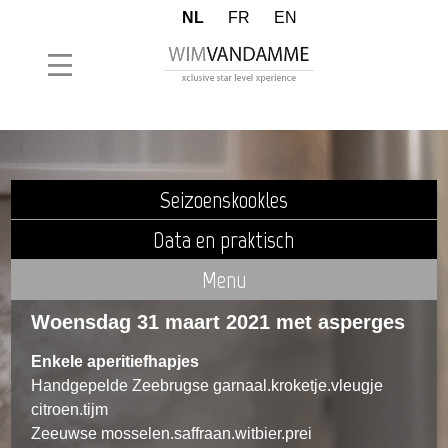
NL
FR
EN
Seizoenskookles
Data en praktisch
Menu
Woensdag 31 maart 2021 met asperges
Enkele aperitiefhapjes
Handgepelde Zeebrugse garnaal.kroketje.vleugje
citroen.tijm
Zeeuwse mosselen.saffraan.witbier.prei