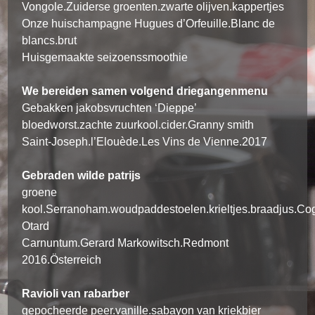
Vongole.Zuiderse groenten.zwarte olijven.kappertjes
Onze huischampagne Hugues d’Orfeuille.Blanc de
blancs.brut
Huisgemaakte seizoenssmoothie
We bereiden samen volgend driegangenmenu
Gebakken jakobsvruchten ‘Dieppe’
bloedworst.zachte zuurkool.cider.Granny smith
Saint-Joseph.l’Elouède.Les Vins de Vienne.2017
Gebraden wilde patrijs
groene
kool.Serranoham.woudpaddestoelen.krieltjes.braadjus.Co
Otard
Carnuntum.Gerard Markowitsch.Redmont
2016.Österreich
Ravioli van rabarber
gepocheerde peer.vanille.sabayon van kriekbier